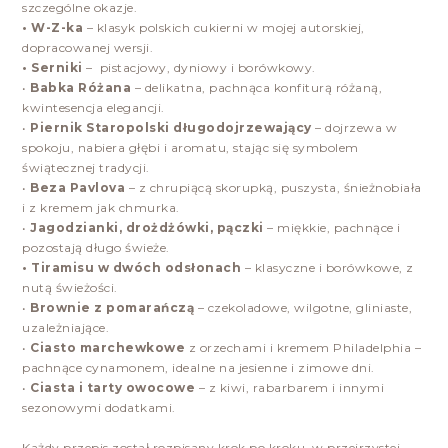
szczególne okazje.
• W-Z-ka
– klasyk polskich cukierni w mojej autorskiej,
dopracowanej wersji.
• Serniki
– pistacjowy, dyniowy i borówkowy.
•
Babka Różana
– delikatna, pachnąca konfiturą różaną,
kwintesencja elegancji.
•
Piernik Staropolski długodojrzewający
– dojrzewa w
spokoju, nabiera głębi i aromatu, stając się symbolem
świątecznej tradycji.
•
Beza Pavlova
– z chrupiącą skorupką, puszysta, śnieżnobiała
i z kremem jak chmurka.
•
Jagodzianki, drożdżówki, pączki
– miękkie, pachnące i
pozostają długo świeże.
• Tiramisu w dwóch odsłonach
– klasyczne i borówkowe, z
nutą świeżości.
•
Brownie z pomarańczą
– czekoladowe, wilgotne, gliniaste,
uzależniające.
•
Ciasto marchewkowe
z orzechami i kremem Philadelphia –
pachnące cynamonem, idealne na jesienne i zimowe dni.
•
Ciasta i tarty owocowe
– z kiwi, rabarbarem i innymi
sezonowymi dodatkami.
Każdy przepis został rozpisany krok po kroku, w przejrzystej