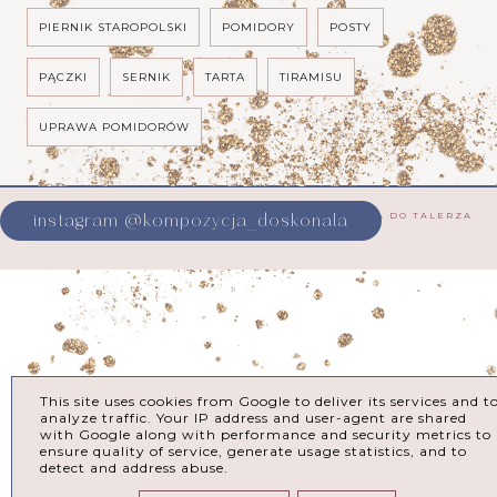
PIERNIK STAROPOLSKI
POMIDORY
POSTY
PĄCZKI
SERNIK
TARTA
TIRAMISU
UPRAWA POMIDORÓW
COPYRIGHT ©
KOMPOZYCJA DOSKONAŁA OD NASIONKA DO TALERZA
instagram @kompozycja_doskonala
BLOG DESIGN:
KAROGRAFIA.PL
This site uses cookies from Google to deliver its services and t
analyze traffic. Your IP address and user-agent are shared
with Google along with performance and security metrics to
ensure quality of service, generate usage statistics, and to
detect and address abuse.