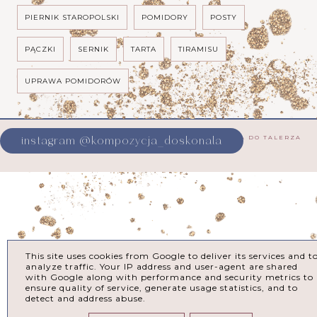
PIERNIK STAROPOLSKI
POMIDORY
POSTY
PĄCZKI
SERNIK
TARTA
TIRAMISU
UPRAWA POMIDORÓW
COPYRIGHT ©
KOMPOZYCJA DOSKONAŁA OD NASIONKA DO TALERZA
instagram @kompozycja_doskonala
BLOG DESIGN:
KAROGRAFIA.PL
This site uses cookies from Google to deliver its services and t
analyze traffic. Your IP address and user-agent are shared
with Google along with performance and security metrics to
ensure quality of service, generate usage statistics, and to
detect and address abuse.